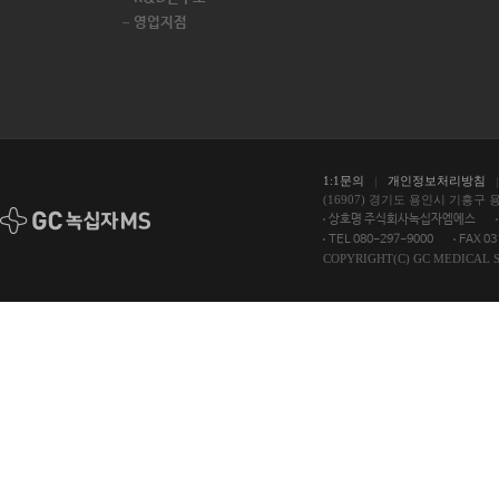
영업지점
1:1문의
개인정보처리방침
(16907) 경기도 용인시 기흥구 
상호명 주식회사녹십자엠에스
TEL 080-297-9000
FAX 03
COPYRIGHT(C) GC MEDICAL S