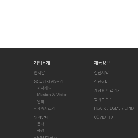
기업소개
제품정보
인사말
진단시약
GC녹십자MS소개
진단장비
회사개요
가정용 의료기기
Mission & Vision
혈액투석액
연혁
가족사소개
HbA1c / BGMS / LIPID
위치안내
COVID-19
본사
공장
R&D연구소