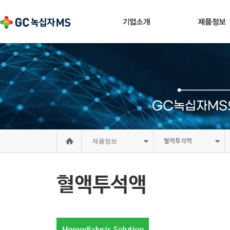
제품정보
혈액투석액
혈액투석액